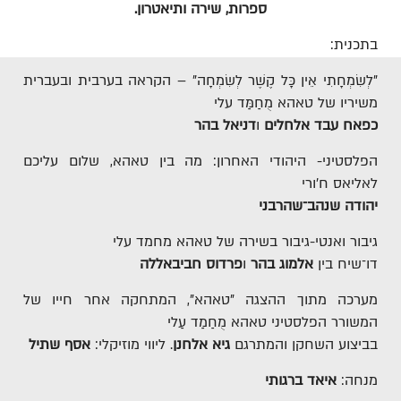
ספרות, שירה ותיאטרון.
בתכנית:
"לְשִׂמְחָתִי אֵין כָּל קֶשֶׁר לְשִׂמְחָה" – הקראה בערבית ובעברית
משיריו של טאהא מֻחַמַּד עלי
כפאח עבד אלחלים
ו
דניאל בהר
הפלסטיני- היהודי האחרון: מה בין טאהא, שלום עליכם
לאליאס ח’ורי
יהודה שנהב־שהרבני
גיבור ואנטי-גיבור בשירה של טאהא מחמד עלי
דו־שיח בין
אלמוג בהר
ו
פרדוס חביבאללה
מערכה מתוך ההצגה "טאהא", המתחקה אחר חייו של
המשורר הפלסטיני טאהא מֻחַמַד עַלי
בביצוע השחקן והמתרגם
גיא אלחנן
.
ליווי מוזיקלי:
אסף שתיל
מנחה:
איאד ברגותי