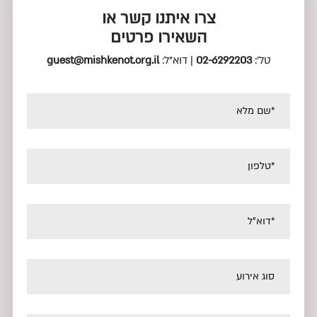
צרו איתנו קשר או
השאירו פרטים
טל’:
02-6292203
| דוא”ל:
guest@mishkenot.org.il
*שם מלא
*טלפון
*דוא"ל
סוג אירוע