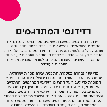
רזידנסי המתרגמים
רזידנסי המתרגמים במשכנות שאננים נוסד במטרה לקדם את
הספרות הישראלית, להפיץ את בשורתה ברחבי תבל ולהנגיש
אותה לקהל בינלאומי. תוכנית זו – היחידה מסוגה בישראל, ואחת
הנדירות בעולם – מבקשת לקדם הן סופרים וסופרות צעירים והן
את בכירי היוצרים והיוצרות המוכרים לקוראי העברית אל זירת
הספרות העולמית.
מדי שנה נבחרת במסגרת התוכנית יצירת ספרות ישראלית,
שמתרגמיה מרחבי העולם מתכנסים בירושלים יחד עם הסופר או
הסופרת כדי לעבוד על התרגום. רזידנסי המתרגמים, המתקיים
מאז 2016, הוא הזדמנות נדירה למפגש מתמשך בין מתרגמים
לסופרים. בכך מקדמת תוכנית הרזידנסי את התרגומים עצמם,
ולצד זאת מסייעת להנגיש את היצירה הישראלית לקהלים ברחבי
העולם. משתתפי התוכנית יוצאים נשכרים הן מן המפגש גופו והן
ממפגשי העשרה העוסקים בשפתה של היצירה ובתוכנה.