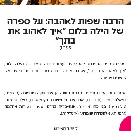
הרבה שפות לאהבה: על ספרה
של הילה בלום "איך לאהוב את
בתך"
2022
במרכז תכנית הרזידנסי למתרגמים יעמוד השנה ספרה של
הילה בלום
,
"איך לאהוב את בתך", שזיכה אותה בפרס ספיר ומתורגם בימים אלו
לעשרים שפות.
המתרגמות המשתתפות בתכנית השנה הן
אגניישקה פודפורה
(פולנית),
דניאלה זמיר
(אנגלית),
אנדראה וייס-שדה
(קרואטית),
סילביה זינגר
(סלובקית),
מגי כהן
(יוונית),
אנה-מריה בז'רנו
(ספרדית),
רות אחלמה
(גרמנית),
אלסנדרה שומרוני
(איטלקית).
לעמוד האירוע