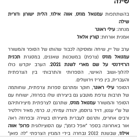
שילה
בהשתתפות
עמנואל מוזס
,
אווה אילוז
,
הלית ישורון
ו
דורית
שילה
מנחה:
עילי ראונר
אמנית אורחת:
קורין אלאל
ערב של יין, שיחה ומוסיקה לכבוד שהותו של הסופר והמשורר
עמנואל מוזס
(צרפת) במשכנות שאננים, במסגרת
תכנית
הרזידנסי על שם מארי לשנת 2021
. הערב יוקדש כולו
להלוך-ושוב האישי, הספרותי והתרבותי בין הצרפתית
והעברית, בין פריז וירושלים.
הסופר
עילי ראונר
, חוקר ומתרגם ספרות צרפתית, שחותמה
של תרבות צרפת מוטבע גם ביצירתו שלו בפרוזה, ישוחח עם
הסופר והמשורר
עמנואל מוזס
, שתרגם לצרפתית מיצירותיהם
של ש"י עגנון, דויד גרוסמן, יהודה עמיחי, ט. כרמי, מאיר ויזלטיר
ורבים אחרים, ותרגום לעברית מיצירתו בשירה ובפרוזה ראה
אור באחרונה בספר "אפל כזמן"; עם הסוציולוגית
פרופ' אווה
אילוז
, שבשנת 2012 נבחרה בידי המגזין הצרפתי "לה פואן"