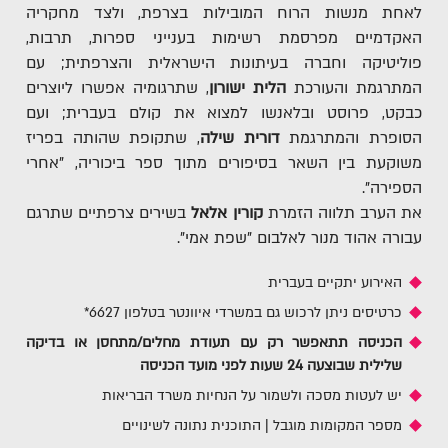
לאחת מנשות הרוח המובילות בצרפת, ולצד מחקריה
האקדמיים מפרסמת רשימות בענייני ספרות, תרבות,
פוליטיקה וחברה בעיתונות הישראלית והצרפתית; עם
המתרגמת והעורכת
הלית ישורון
, שתרגומיה אפשרו ליוצרים
כבקט, פרוסט ובלאנשו למצוא את קולם בעברית; ועם
הסופרת והמתרגמת
דורית שילה
, שתקופת שהותה בפריז
משוקעת בין השאר בסיפורים מתוך ספר ביכוריה, "אחרי
הספירה".
את הערב תלווה הזמרת
קורין אלאל
בשירים צרפתיים שתרגם
עבורה אהוד מנור לאלבום "שפת אמי".
האירוע יתקיים בעברית
כרטיסים ניתן לרכוש גם במשרדי איוונטר בטלפון 6627*
הכניסה תתאפשר רק עם תעודת מחלים/מתחסן או בדיקה
שלילית שבוצעה 24 שעות לפני מועד הכניסה
יש לעטות מסכה ולשמור על הנחיות משרד הבריאות
מספר המקומות מוגבל | התוכנית נתונה לשינויים