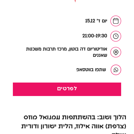
יום ד' 15.12
21:00-19:30
אודיטוריום דה בוטון, מרכז תרבות משכנות
שאננים
שתפו בווטסאפ
לפרטים
הלוך ושוב: בהשתתפות עמנואל מוזס
(צרפת) אווה אילוז, הלית ישורון ודורית