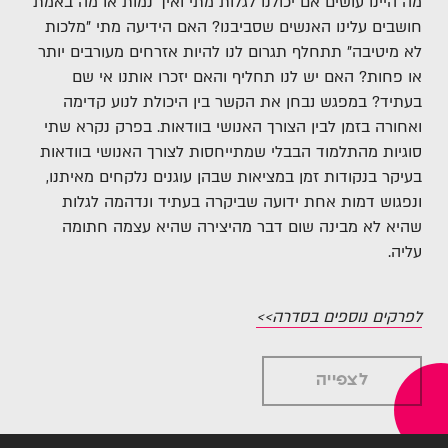
מה היינו עושים אם יכולנו לגלות מתי ואיך נמות או מה באמת
חושבים עלינו האנשים שסביבנו? האם הידיעה מתי "מלכות
לא מיטיבה" תתחלף תגרום לנו להיות אזרחים מעורבים יותר
או פחות? האם יש לנו תחליף והאם יזכרו אותנו אי שם
בעתיד? במפגש נבחן את הקשר בין היכולת לנוע קדימה
ואחורה בזמן לבין הצורך האנושי בוודאות. בפרק נקרא שתי
סוגיות מהתלמוד הבבלי שמתייחסות לצורך האנושי בוודאות
בעיקר בנקודות זמן במציאות שבהן עוגנים נלקחים מאיתנו,
ונפגוש דמות אחת ידועה שביקרה בעתיד ונדהמה לגלות
שהיא לא מבינה שום דבר מהיצירה שהיא עצמה חתומה
עליה.
לפרקים נוספים בסדרה>>
לצפייה