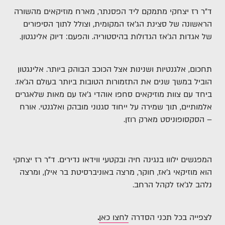
ד״ר רז יצחקי מתמקם ליד הפסנתר, מארח מוזיקאים מהשורה
הראשונה של סצינת הג׳אז המקומית, וצולל לתוך הסיפורים
של אגדות הג׳אז הגדולות בהיסטוריה. והפעם: דיוק אלינגטון.
תחכום, אלגנטיות ושנינות אצל הכוכב הבוהק ביותר. אלינגטון
הוביל במשך שנים את התזמורות הטובות ביותר בעולם הג'אז.
ביחד עם צוות מוזיקאים סחפו אוהדי ג'אז עם מאות שלאגרים
אלמותיים, תוך שמירה על ייחוד סגנוני מובהק ואלגנטי. אורח
– הסקסופוניסט מארק רוזן.
המפגשים ילווו בנגינה חיה ובקטעי ווידאו נדירים. ד״ר רז יצחקי
הוא מוזיקאי ג'אז, חוקר, מרצה באוניברסיטת בר אילן, ומרצה
נלהב לג'אז לקהל הרחב.
לצפייה בכל תכני הסדרה
לחצו כאן
.