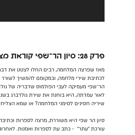
פרק 28: סיון הר־שפי קוראת מציאות בשירת לאה גולדברג
מאז שפרצה המלחמה, רבים החלו לצטט את דברי
לכתיבת שירי מלחמה, ובמקומם להמשיך לשורר ע
הר־שפי מעמיקה לעבי הפולמוס שדבריה של גולדב
לאור עמדתה, היא בוחנת את שירת גולדברג בשנ
שיריה חסינים לסימני המלחמה? או שמא הצליחו 
סיון הר שפי היא משוררת, מרצה לספרות וכתיבה י
עורכת ״עתר״ - כתב עת לספרות ואמנות. לאחרונה 