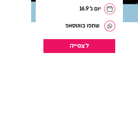
יום ג' 16.9
שתפו בווטסאפ
לצפייה