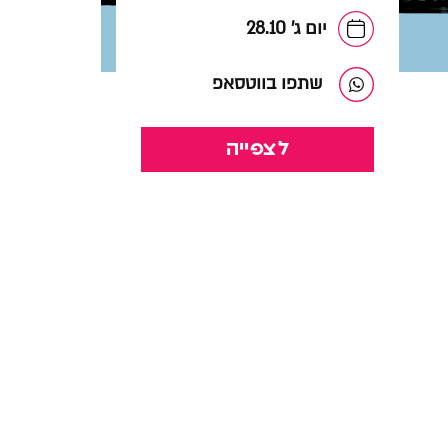
יום ג' 28.10
שתפו בווטסאפ
לצפייה