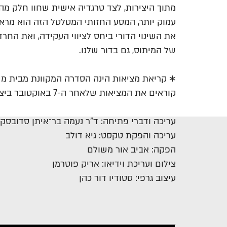
מתוך היצירות, לצד טרגדיה אישית שחוו חלק מהאו
עמוק יותר, המסע החזותי המטלטל הזה הוא מר
את השינוי הדורי ביחס לציווי העקידה, ואת החרד
של המיתוס, גם בדור שלנו.
✱ קריאת מציאות הינה הסדרה המקוונת מבית משכ
קוראים את המציאות שלאחר ה-7 באוקטובר ביצירות ספרותיות שלא מכאן ולא מעכשיו.
עריכה ודברי פתיחה: ד"ר נעמה בר־איתן סדובסקי
עריכה והפקת טקסט: גיא דולב
הפקה: אביב אור משולם
צילום ועריכת וידיאו: אריק פוטרמן
עיצוב גרפי: סטודיו דור כהן