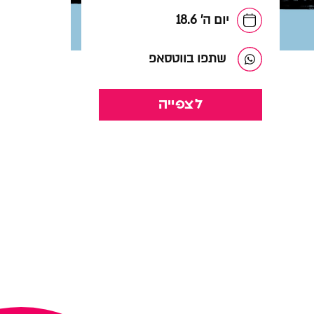
יום ה' 18.6
שתפו בווטסאפ
לצפייה