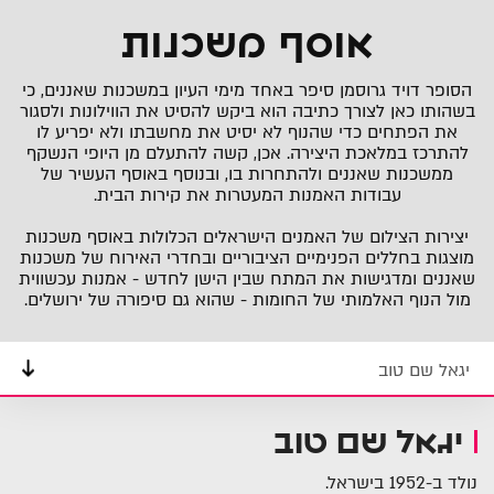
אוסף משכנות
הסופר דויד גרוסמן סיפר באחד מימי העיון במשכנות שאננים, כי
בשהותו כאן לצורך כתיבה הוא ביקש להסיט את הווילונות ולסגור
את הפתחים כדי שהנוף לא יסיט את מחשבתו ולא יפריע לו
להתרכז במלאכת היצירה. אכן, קשה להתעלם מן היופי הנשקף
ממשכנות שאננים ולהתחרות בו, ובנוסף באוסף העשיר של
עבודות האמנות המעטרות את קירות הבית.
יצירות הצילום של האמנים הישראלים הכלולות באוסף משכנות
מוצגות בחללים הפנימיים הציבוריים ובחדרי האירוח של משכנות
שאננים ומדגישות את המתח שבין הישן לחדש - אמנות עכשווית
מול הנוף האלמותי של החומות - שהוא גם סיפורה של ירושלים.
יגאל שם טוב
יגאל שם טוב
נולד ב-1952 בישראל.