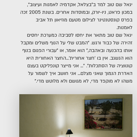
יגאל שם טוב למד ב"בצלאל, אקדמיה לאמנות ועיצוב",
במכון פראט, ניו-יורק, ובמוסדות אחרים. בשנת 2005 זכה
בפרס קונסטנטינר לצילום מטעם מוזיאון תל אביב
לאמנות.
יגאל שם טוב מתאר את יחסו לסביבה כמערכת יחסים
זהירה של כבוד ורגש. "המבט שלי על הנוף משלים ומקבל
אותו בהכנעה ובאהבה," הוא אומר, או "עבורי הפגום בנוף
הוא הנשגב. אין בו 'חצר אחורית'...החצר האחורית היא
קונווציה של הסתכלות". "... אני מייצר קונפליקט בעצם
האדרת הנמוך שאני מצלם... אני חושב איך לשמור על
משהו לא מוקפד מדי, לא מגושם ולא מלוטש מדי."