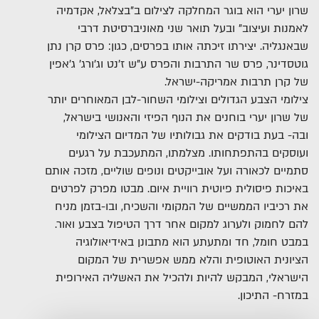
שרון יערי הוא בוגר המחלקה לצילום ב"בצלאל, אקדמיה
לאמנות ועיצוב" ובעל תואר שני מאוניברסיטת דרבי
שבאנגליה. יצירתו זיכתה אותו בפרסים, כגון: פרס קרן נתן
גוטסדינר, פרס שר התרבות והפרס ע"ש ז'נט וג'ורג' ג'אפין
של קרן תרבות אמריקה-ישראל.
צילומי הצבע הגדולים וצילומי השחור-לבן המאוחרים יותר
של שרון יערי בוחנים את הנוף הפיזי והאנושי בישראל,
ובה- בעת בודקים את גבולותיו של המדיום הצילומי
ועוסקים בהתפתחותו. מצלמתו, המתעכבת על רגעים
סתמיים לכאורה ועל אובייקטים ונופים שוליים, מזכה אותם
באיכות פיסולית פיוטית רוויית איום. מבטו מפרק לפרטים
את רכיביו הממשיים של המקומי והשכיח, ובו-בזמן מניח
להם לחמוק ולערוג למקום אחר דרך הטיפול בצבע ואור.
במבט חומל, חד ומתעתע הוא מתבונן באידיאולוגיה
הציונית האוטופית והלא ממש אפשרית של המקום
הישראלי, המבקש להיות ולהכיל את האשליה האירופית
במזרח- התיכון.